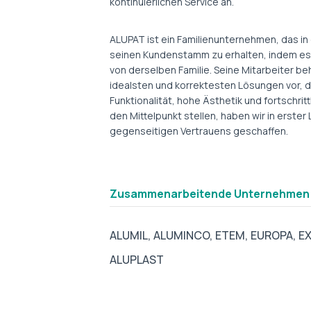
kontinuierlichen Service an.
ALUPAT ist ein Familienunternehmen, das in
seinen Kundenstamm zu erhalten, indem es s
von derselben Familie. Seine Mitarbeiter b
idealsten und korrektesten Lösungen vor, d
Funktionalität, hohe Ästhetik und fortschr
den Mittelpunkt stellen, haben wir in erst
gegenseitigen Vertrauens geschaffen.
Zusammenarbeitende Unternehmen
ALUMIL,
ALUMINCO,
ETEM,
EUROPA,
E
ALUPLAST
tab2