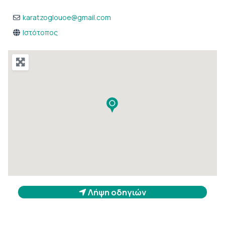
karatzoglouoe
@
gmail.com
Ιστότοπος
Λήψη οδηγιών