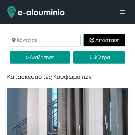
Skip
to
content
Κοντά σε
Απόσταση
↻ Αναζήτηση
↻ Αναζήτηση
⇣ Φίλτρα
Κατασκευαστές Κουφωμάτων