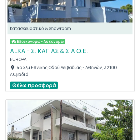
Κατασκευαστικό & Showroom
Εξοικονομώ - Αυτονομώ
ALKA – Σ. ΚΑΓΙΑΣ & ΣΙΑ Ο.Ε.
EUROPA
4o χλμ Εθνικής Οδού Λειβαδιάς - Αθηνών, 32100
Λειβαδιά
Θέλω προσφορά