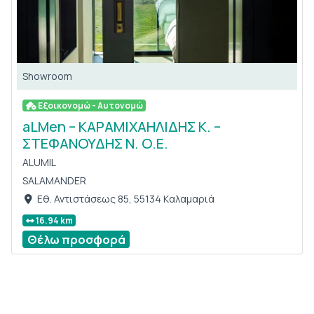
Showroom
Εξοικονομώ - Αυτονομώ
aLMen – ΚΑΡΑΜΙΧΑΗΛΙΔΗΣ Κ. –
ΣΤΕΦΑΝΟΥΔΗΣ Ν. Ο.Ε.
ALUMIL
SALAMANDER
Εθ. Αντιστάσεως 85, 55134 Kαλαμαριά
16.94 km
Θέλω προσφορά
tab5