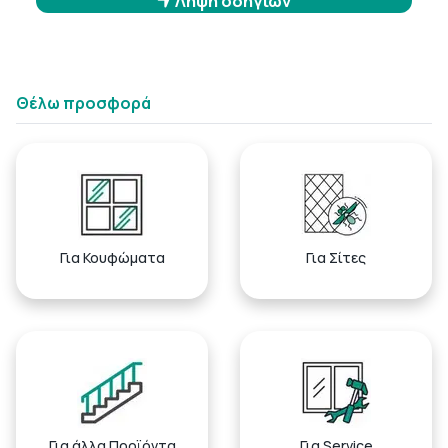
Λήψη οδηγιών
Θέλω προσφορά
Για Κουφώματα
Για Σίτες
Για άλλα Προϊόντα
Για Service