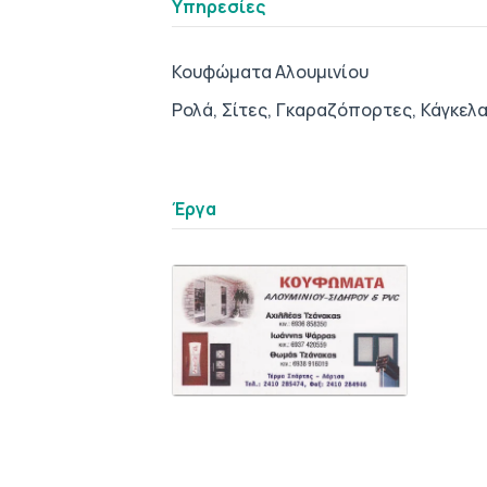
Υπηρεσίες
Κουφώματα Αλουμινίου
Ρολά,
Σίτες,
Γκαραζόπορτες,
Κάγκελα
tab3
Έργα
tab4