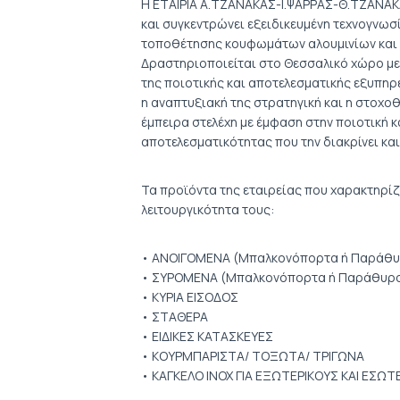
H ΕΤΑΙΡΙΑ Α.ΤΖΑΝΑΚΑΣ-Ι.ΨΑΡΡΑΣ-Θ.ΤΖΑΝΑΚΑΣ
και συγκεντρώνει εξειδικευμένη τεχνογνωσ
τοποθέτησης κουφωμάτων αλουμινίων και ε
Δραστηριοποιείται στο Θεσσαλικό χώρο με 
της ποιοτικής και αποτελεσματικής εξυπηρ
η αναπτυξιακή της στρατηγική και η στοχο
έμπειρα στελέχη με έμφαση στην ποιοτική κ
αποτελεσματικότητας που την διακρίνει και
Τα προϊόντα της εταιρείας που χαρακτηρίζο
λειτουργικότητα τους:
• ΑΝΟΙΓΟΜΕΝΑ (Μπαλκονόπορτα ή Παράθυρ
• ΣΥΡΟΜΕΝΑ (Μπαλκονόπορτα ή Παράθυρο 
• ΚΥΡΙΑ ΕΙΣΟΔΟΣ
• ΣΤΑΘΕΡΑ
• ΕΙΔΙΚΕΣ ΚΑΤΑΣΚΕΥΕΣ
• ΚΟΥΡΜΠΑΡΙΣΤΑ/ ΤΟΞΩΤΑ/ ΤΡΙΓΩΝΑ
• ΚΑΓΚΕΛΟ INOX ΓΙΑ ΕΞΩΤΕΡΙΚΟΥΣ ΚΑΙ ΕΣΩ