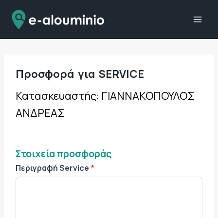
Skip
to
content
Προσφορά για SERVICE
O
Κατασκευαστής: ΓΙΑΝΝΑΚΟΠΟΥΛΟΣ
f
ΑΝΔΡΕΑΣ
f
e
r
S
Στοιχεία προσφοράς
e
r
Περιγραφή Service
*
v
i
c
e