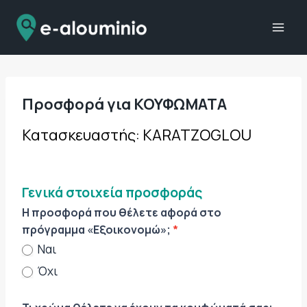
Skip
to
content
Προσφορά για ΚΟΥΦΩΜΑΤΑ
O
Κατασκευαστής: KARATZOGLOU
f
f
e
r
Γενικά στοιχεία προσφοράς
F
Η προσφορά που θέλετε αφορά στο
r
πρόγραμμα «Εξοικονομώ»;
*
a
Ναι
m
e
Όχι
s