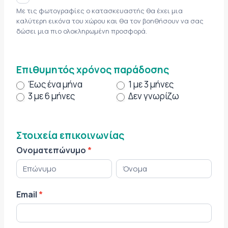
Με τις φωτογραφίες ο κατασκευαστής θα έχει μια
καλύτερη εικόνα του χώρου και θα τον βοηθήσουν να σας
δώσει μια πιο ολοκληρωμένη προσφορά.
Επιθυμητός χρόνος παράδοσης
Έως ένα μήνα
1 με 3 μήνες
3 με 6 μήνες
Δεν γνωρίζω
Στοιχεία επικοινωνίας
Ονοματεπώνυμο
*
Ο
Ο
ν
ν
ο
ο
Email
*
μ
μ
α
α
τ
τ