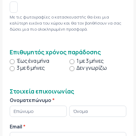
Με τις φωτογραφίες ο κατασκευαστής θα έχει μια
καλύτερη εικόνα του χώρου και θα τον βοηθήσουν να σας
δώσει μια πιο ολοκληρωμένη προσφορά.
Επιθυμητός χρόνος παράδοσης
Έως ένα μήνα
1 με 3 μήνες
3 με 6 μήνες
Δεν γνωρίζω
Στοιχεία επικοινωνίας
Ονοματεπώνυμο
*
Ο
Ο
ν
ν
ο
ο
Email
*
μ
μ
α
α