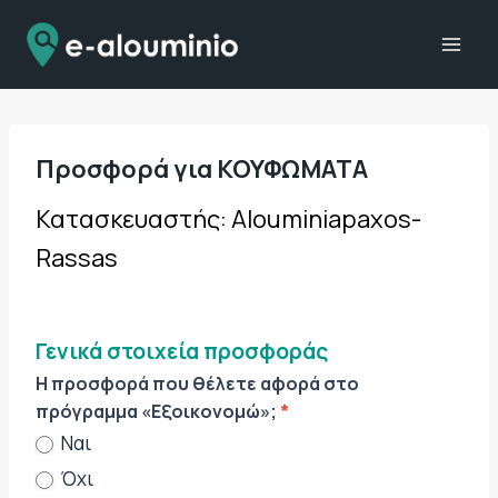
Skip
to
content
Προσφορά για ΚΟΥΦΩΜΑΤΑ
O
Κατασκευαστής: Alouminiapaxos-
f
Rassas
f
e
r
F
Γενικά στοιχεία προσφοράς
r
a
Η προσφορά που θέλετε αφορά στο
m
πρόγραμμα «Εξοικονομώ»;
*
e
Ναι
s
Όχι