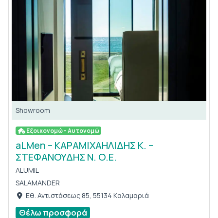
Showroom
Εξοικονομώ - Αυτονομώ
aLMen – ΚΑΡΑΜΙΧΑΗΛΙΔΗΣ Κ. –
ΣΤΕΦΑΝΟΥΔΗΣ Ν. Ο.Ε.
ALUMIL
SALAMANDER
Εθ. Αντιστάσεως 85, 55134 Kαλαμαριά
Θέλω προσφορά