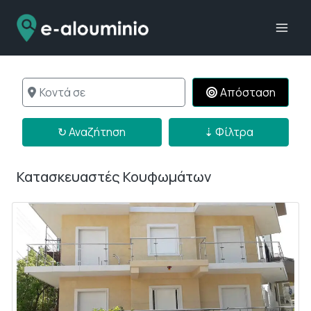
Skip
to
content
Κοντά σε
Απόσταση
↻ Αναζήτηση
↻ Αναζήτηση
⇣ Φίλτρα
Κατασκευαστές Κουφωμάτων