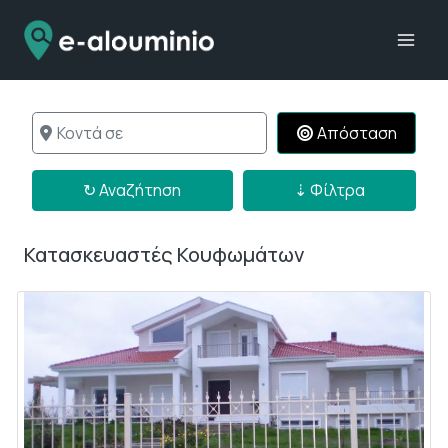
Skip
to
content
Κοντά σε
Απόσταση
↻ Αναζήτηση
↻ Αναζήτηση
⇣ Φίλτρα
Κατασκευαστές Κουφωμάτων