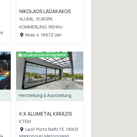
NIKOLAOS LADAKAKOS
ALUMIL,
EUROPA
KOMMERLING,
REHAU
ni
Keas 4, 16672 Vari
Exoikonomo Programm
Herstellung & Ausstellung
K.K ALUMETAL KIRIAZIS
,
ETEM
Leof. Porto Rafti 73, 19003
04
Markopoulo Messogaias