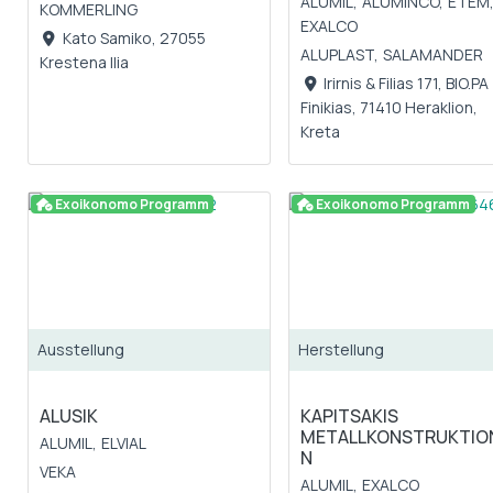
ALUMIL,
ALUMINCO,
ETEM
KOMMERLING
EXALCO
Kato Samiko, 27055
ALUPLAST,
SALAMANDER
Krestena Ilia
Irirnis & Filias 171, BIO.PA
Finikias, 71410 Heraklion,
Kreta
Exoikonomo Programm
Exoikonomo Programm
Ausstellung
Herstellung
ALUSIK
KAPITSAKIS
METALLKONSTRUKTIO
ALUMIL,
ELVIAL
N
VEKA
ALUMIL,
EXALCO