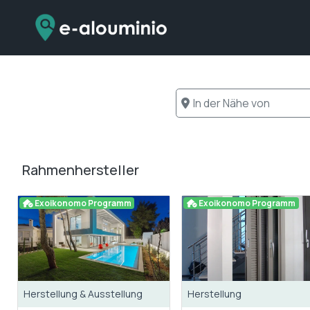
Zum
Inhalt
springen
In der Nähe von
Rahmenhersteller
Exoikonomo Programm
Exoikonomo Programm
Herstellung & Ausstellung
Herstellung