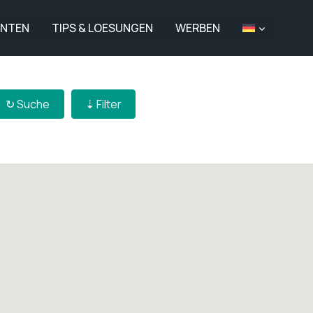
ANTEN
TIPS & LOESUNGEN
WERBEN
↻ Αναζήτηση
↻ Suche
⇣ Filter