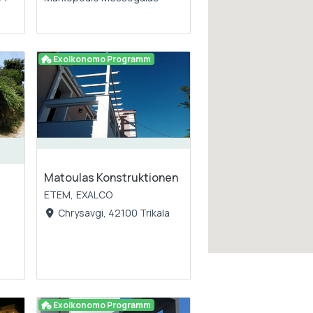
Exoikonomo Programm
Matoulas Konstruktionen
ETEM,
EXALCO
Chrysavgi, 42100 Trikala
Exoikonomo Programm