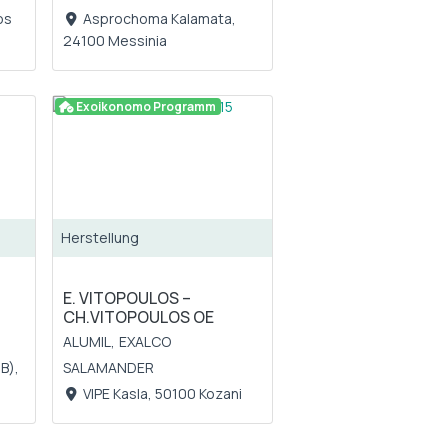
os
Asprochoma Kalamata,
24100 Messinia
Exoikonomo Programm
Herstellung
Ε. VITOPOULOS –
CH.VITOPOULOS OE
ALUMIL,
EXALCO
B),
SALAMANDER
VIPE Kasla, 50100 Kozani