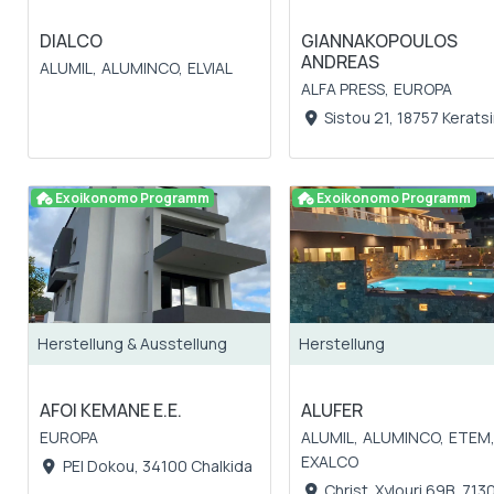
DIALCO
GIANNAKOPOULOS
ANDREAS
ALUMIL,
ALUMINCO,
ELVIAL
ALFA PRESS,
EUROPA
Sistou 21, 18757 Keratsi
Exoikonomo Programm
Exoikonomo Programm
Herstellung & Ausstellung
Herstellung
AFOI KEMANE E.E.
ALUFER
EUROPA
ALUMIL,
ALUMINCO,
ETEM
EXALCO
PEI Dokou, 34100 Chalkida
Christ. Xylouri 69B, 713