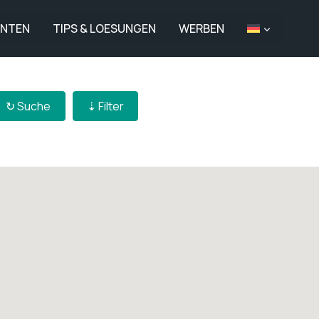
ANTEN
TIPS & LOESUNGEN
WERBEN
↻ Αναζήτηση
↻ Suche
⇣ Filter