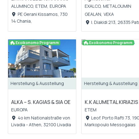
ALUMINCO,
ETEM,
EUROPA
EXALCO,
METALOUMIN
PE Gerani Kissamos, 730
GEALAN,
VEKA
14 Chania,
Ι. Diakidi 213, 26335 Pa
Exoikonomo Programm
Exoikonomo Programm
Herstellung & Ausstellung
Herstellung & Ausstellung
ALKA – S. KAGIAS & SIA OE
K.K ALUMETAL KIRIAZIS
EUROPA
ETEM
4o km Nationalstraße von
Leof. Porto Rafti 73, 19
Livadia - Athen, 32100 Livadia
Markopoulo Messogaias