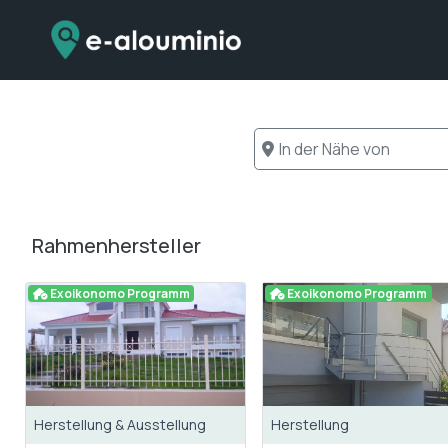
Zum
Inhalt
springen
In der Nähe von
Rahmenhersteller
Exoikonomo Programm
Exoikonomo Programm
Herstellung & Ausstellung
Herstellung