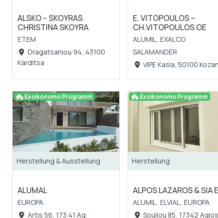
ALSKO – SKOYRAS
Ε. VITOPOULOS –
CHRISTINA SKOYRA
CH.VITOPOULOS OE
ETEM
ALUMIL,
EXALCO
Dragatsaniou 94, 43100
SALAMANDER
Karditsa
VIPE Kasla, 50100 Kozan
Exoikonomo Programm
Exoikonomo Programm
Herstellung & Ausstellung
Herstellung
ALUMAL
ALPOS LAZAROS & SIA E
EUROPA
ALUMIL,
ELVIAL,
EUROPA
Artis 56, 173 41 Ag.
Souliou 85, 17342 Agio