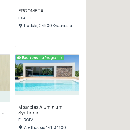
ERGOMETAL
EXALCO
Rodaki, 24500 Kyparissia
i
Exoikonomo Programm
Mparolas Aluminium
Systeme
.E.
EUROPA
Arethousis 141, 34100
s