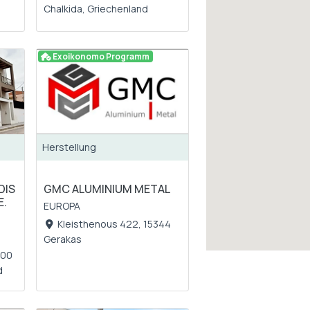
Chalkida, Griechenland
Exoikonomo Programm
Herstellung
DIS
GMC ALUMINIUM METAL
E.
EUROPA
Kleisthenous 422, 15344
Gerakas
500
d