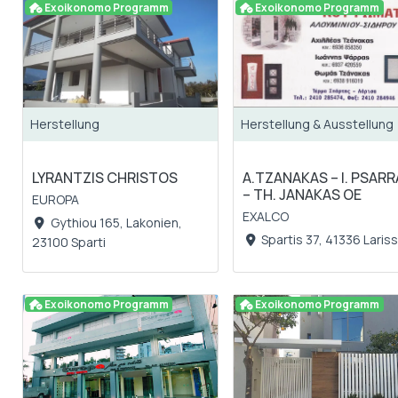
Exoikonomo Programm
Exoikonomo Programm
Herstellung
Herstellung & Ausstellung
LYRANTZIS CHRISTOS
A.TZANAKAS – I. PSAR
– TH. JANAKAS OE
EUROPA
EXALCO
Gythiou 165, Lakonien,
Spartis 37, 41336 Laris
23100 Sparti
Exoikonomo Programm
Exoikonomo Programm